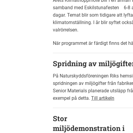
Årets Klimathoppmöte blir i en annan f
samband med Eskilstunafesten 6-8 aug
dagar. Temat blir som tidigare att lyf
klimatomställning. I år blir syftet ock
valrörrelsen.
När programmet är färdigt finns det h
Spridning av miljögifte
På Naturskyddsföreningen Riks hemsida
spridningen av miljögifter från fabriker
Senior Materials planerade utsläpp frå
exempel på detta.
Till artikeln
Stor
miljödemonstration i