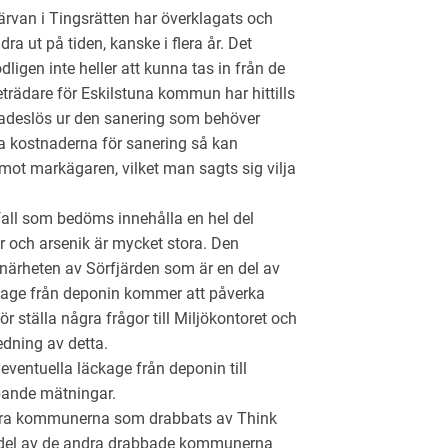
rvan i Tingsrätten har överklagats och
a ut på tiden, kanske i flera år. Det
gen inte heller att kunna tas in från de
trädare för Eskilstuna kommun har hittills
adeslös ur den sanering som behöver
a kostnaderna för sanering så kan
t markägaren, vilket man sagts sig vilja
all som bedöms innehålla en hel del
r och arsenik är mycket stora. Den
i närheten av Sörfjärden som är en del av
äckage från deponin kommer att påverka
för ställa några frågor till Miljökontoret och
ning av detta.
ventuella läckage från deponin till
pande mätningar.
ra kommunerna som drabbats av Think
En del av de andra drabbade kommunerna