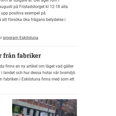
orm är tidigare år. Det äger rum i
usti på Fristadstorget kl 12-18 alla
ta upp positiva exempel på
så att försöka öka frågans betydelse i
är
program Eskilstuna
r från fabriker
 finns en ny artikel om läget vad gäller
 i landet och hur dessa hotar vår livsmiljö.
n fabriken i Eskilstuna finns med som ett