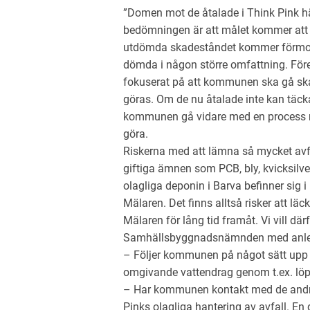
”Domen mot de åtalade i Think Pink hä
bedömningen är att målet kommer att dr
utdömda skadeståndet kommer förmodli
dömda i någon större omfattning. Före
fokuserat på att kommunen ska gå sk
göras. Om de nu åtalade inte kan täck
kommunen gå vidare med en process mo
göra.
Riskerna med att lämna så mycket avf
giftiga ämnen som PCB, bly, kvicksilve
olagliga deponin i Barva befinner sig 
Mälaren. Det finns alltså risker att l
Mälaren för lång tid framåt. Vi vill där
Samhällsbyggnadsnämnden med anled
– Följer kommunen på något sätt upp e
omgivande vattendrag genom t.ex. lö
– Har kommunen kontakt med de and
Pinks olagliga hantering av avfall. 