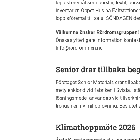
loppisföremål som porslin, textil, böck
inventarier. Öppet Hus på Fältstat
loppisföremål till salu: SÖNDAGEN de
Välkomna önskar Rördromsgruppen!
Önskas ytterligare information kontakt
info@rordrommen.nu
Senior drar tillbaka b
Företaget Senior Materials drar tillb
metylenklorid vid fabriken i Svista. I
lösningsmedel användas vid tillverkni
troligen en ny miljöprövning. Beslutet ä
Klimathoppmöte 2026