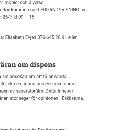
er, möbler och diverse
ionen Rördrommen med FÖHANDSVISNING av
n 26/7 kl 09 – 15
a: Elisabeth Evjen 070-645 28 91 eller
egäran om dispens
aka sin ansökan om att få använda
stället ska en annan process med andra
ngen av separatorfilm. Detta innebär
r en stor seger för opinionen i Eskilstuna.