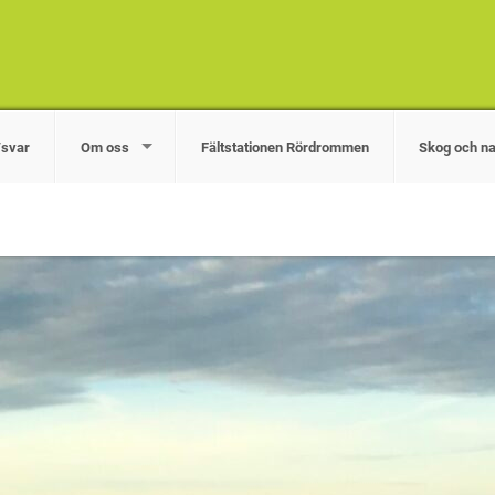
/svar
Om oss
Fältstationen Rördrommen
Skog och na