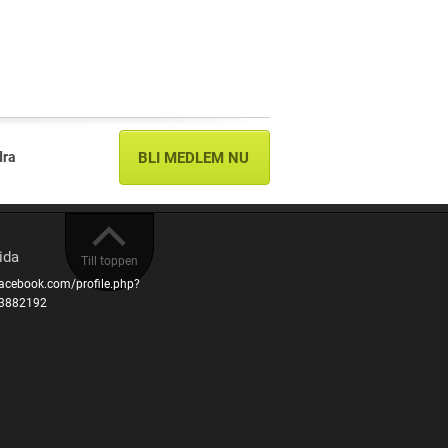
dra
BLI MEDLEM NU
ida
Till toppen
facebook.com/profile.php?
3882192