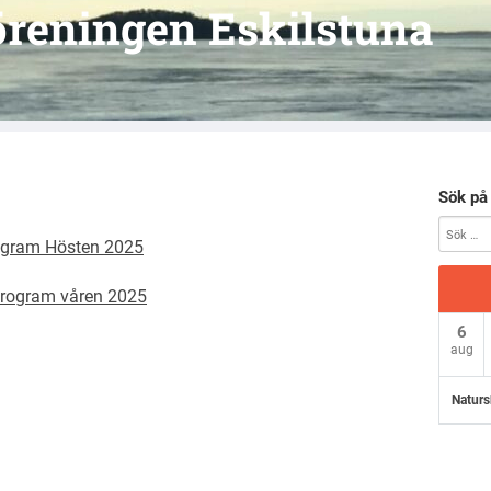
reningen Eskilstuna
Sök på
ogram Hösten 2025
program våren 2025
6
aug
Naturs