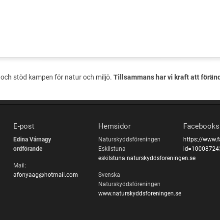
och stöd kampen för natur och miljö.
Tillsammans har vi kraft att förän
E-post
Hemsidor
Facebooks
Edina Várnagy
Naturskyddsföreningen
https://www.
ordförande
Eskilstuna
id=10008724
eskilstuna.naturskyddsforeningen.se
Mail:
afonyaag@hotmail.com
Svenska
Naturskyddsföreningen
www.naturskyddsforeningen.se