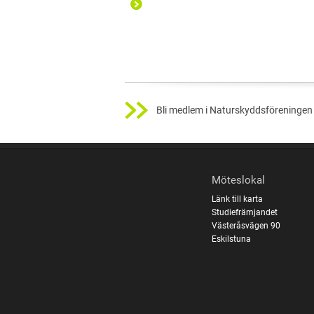
Bli medlem i Naturskyddsföreningen 
Möteslokal
Länk till karta
Studiefrämjandet
Västeråsvägen 90
Eskilstuna