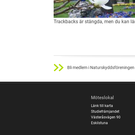
Trackbacks är stängda, men du kan 
Bli medlem i Naturskyddsföreningen 
Möteslokal
Länk till karta
Studiefrämjandet
Västeråsvägen 90
Eskilstuna