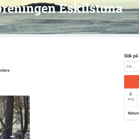
reningen Eskilstuna
Sök på
ntera
6
aug
Naturs