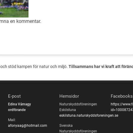
lämna en
kommentar
.
och stöd kampen för natur och miljö.
Tillsammans har vi kraft att förän
E-post
Hemsidor
Facebooks
Edina Várnagy
Naturskyddsföreningen
https://www.
ordförande
Eskilstuna
id=10008724
eskilstuna.naturskyddsforeningen.se
Mail:
afonyaag@hotmail.com
Svenska
Naturskyddsföreningen