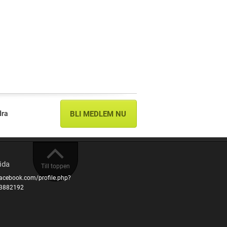
dra
BLI MEDLEM NU
ida
Till toppen
facebook.com/profile.php?
3882192